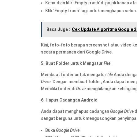
Kemudian klik ‘Empty trash’ di pojok kanan ata
Klik ‘Empty trash’ lagi untuk menghapus selu
Baca Juga :
Cek Update Algoritma Google 
Kini, foto-foto berupa screenshot atau video k
secara permanen dari Google Drive.
5. Buat Folder untuk Mengatur
F
ile
Membuat folder untuk mengatur
file
Anda denga
Drive.
Dengan membuat folder, Anda dapat men
Memiliki folder di
Drive
menghilangkan kebingun
6. Hapus Cadangan Android
Anda dapat menghapus cadangan
Google Drive
d
sangat berguna untuk mengosongkan penyimp
Buka
Google Drive