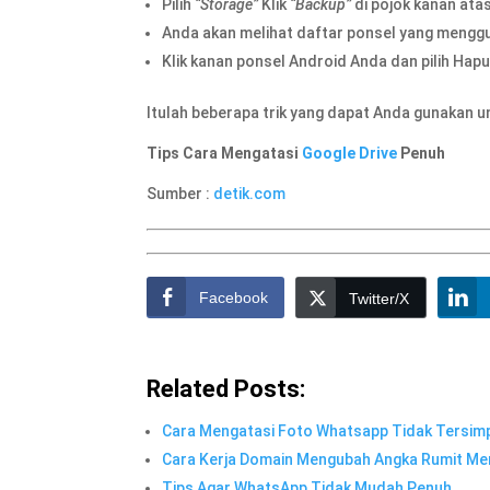
Pilih
“Storage”
Klik
“Backup”
di pojok kanan ata
Anda akan melihat daftar ponsel yang meng
Klik kanan ponsel Android Anda dan pilih Hap
Itulah beberapa trik yang dapat Anda gunakan 
Tips Cara Mengatasi
Google Drive
Penuh
Sumber :
detik.com
Facebook
Twitter/X
Related Posts:
Cara Mengatasi Foto Whatsapp Tidak Tersimp
Cara Kerja Domain Mengubah Angka Rumit Menj
Tips Agar WhatsApp Tidak Mudah Penuh