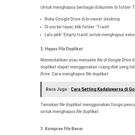
Untuk menghapus berbagai dokumen di folder Tr
Buka Google Drive di browser desktop
Di sisi kiri layar, klik folder ‘Trash’
Lalu pilih ‘Empty trash’ untuk menghapus se
2. Hapus
F
ile
Duplikat
Memindahkan atau menyalin
file
di
Google Drive
d
duplikat dapat menggunakan ruang
disk
yang ti
Drive.
Cara menghapus
file
duplikat.
Baca Juga :
Cara Setting Kadaluwarsa di G
Temukan
file
duplikat menggunakan fungsi penc
untuk menghapus
file
duplikat.
3. Kompres
F
ile
Besar