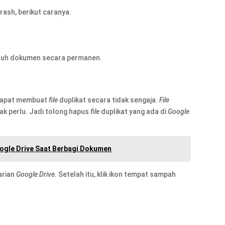
ash, berikut caranya:
luruh dokumen secara permanen.
apat membuat
file
duplikat secara tidak sengaja.
File
dak perlu. Jadi tolong hapus
file
duplikat yang ada di
Google
oogle Drive Saat Berbagi Dokumen
arian
Google Drive
. Setelah itu, klik ikon tempat sampah