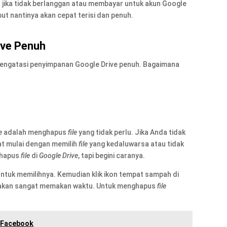
jika tidak berlanggan atau membayar untuk akun Google
ut nantinya akan cepat terisi dan penuh.
ive
Penuh
 mengatasi penyimpanan Google Drive penuh. Bagaimana
e
adalah menghapus
file
yang tidak perlu. Jika Anda tidak
at mulai dengan memilih
file
yang kedaluwarsa atau tidak
ghapus
file
di
Google Drive
, tapi begini caranya.
untuk memilihnya. Kemudian klik ikon tempat sampah di
 akan sangat memakan waktu. Untuk menghapus
file
 Facebook