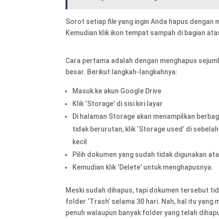
Sorot setiap
file
yang ingin Anda hapus dengan 
Kemudian klik ikon tempat sampah di bagian atas
Cara pertama adalah dengan menghapus sejumla
besar. Berikut langkah-langkahnya:
Masuk ke akun Google Drive
Klik ‘Storage’ di sisi kiri layar
Di halaman Storage akan menampilkan berbagai 
tidak berurutan, klik ‘Storage used’ di sebel
kecil
Pilih dokumen yang sudah tidak digunakan ata
Kemudian klik ‘Delete’ untuk menghapusnya.
Meski sudah dihapus, tapi dokumen tersebut tid
folder ‘Trash’ selama 30 hari. Nah, hal itu ya
penuh walaupun banyak folder yang telah dihap