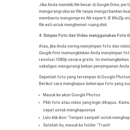
Jika Anda memiliki
file
besar di
Google Drive,
pert
mengurangi ukuran
file
tanpa mengorbankan kual
membantu mengompres
file
seperti:
B.WinZip
at
file
asli untuk menghemat ruang
disk.
4. Simpan Foto dan Video menggunakan Foto
G
Atau, jika Anda sering menyimpan foto dan vide
Google Foto
memungkinkan Anda menyimpan foto 
resolusi 1080p secara gratis. Ini memungkinkan
sekaligus mengurangi beban penyimpanan Anda
Sejumlah foto yang tersimpan di Google Photo
Berikut cara menghapus beberapa foto yang sud
Masuk ke akun Google Photos
Pilih foto atau video yang ingin dihapus. Kamu
cepat untuk menghapusnya
Lalu klik ikon ‘Tempat sampah’ untuk mengha
Setelah itu, masuk ke folder ‘Trash’