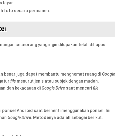
s layar
ruh foto secara permanen.
2021
enangan seseorang yang ingin dilupakan telah dihapus
n benar juga dapat membantu menghemat ruang di
Google
gatur
file
menurut jenis atau subjek dengan mudah.
gan dan kekacauan di
Google Drive
saat mencari
file
.
i ponsel Android saat berhenti menggunakan ponsel. Ini
anan
Google Drive.
Metodenya adalah sebagai berikut.