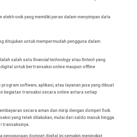
n elektronik yang memiliki peran dalam menyimpan data
ang ditujukan untuk mempermudah pengguna dalam
alah salah satu
financial technology
atau
fintech
yang
gital untuk bertransaksi online maupun offline
tu program
software
, aplikasi, atau layanan jasa yang dibuat
n kegiatan transaksi secara online antara setiap
pembayaran secara aman dan mirip dengan dompet fisik.
aksi yang telah dilakukan, mulai dari saldo masuk hingga
ri transaksinya.
jika penggunaan dompet digital ini semakin meningkat.