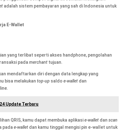
et
adalah sistem pembayaran yang sah di Indonesia untuk
rja E-Wallet
ian yang terlibat seperti akses handphone, pengolahan
 transaksi pada
merchant
tujuan.
an mendaftarkan diri dengan data lengkap yang
amu bisa melakukan
top-up
saldo
e-wallet
dan
ine.
024 Update Terbaru
lihan QRIS, kamu dapat membuka aplikasi
e-wallet
dan
scan
ra pada
e-wallet
dan kamu tinggal mengisi pin e-wallet untuk