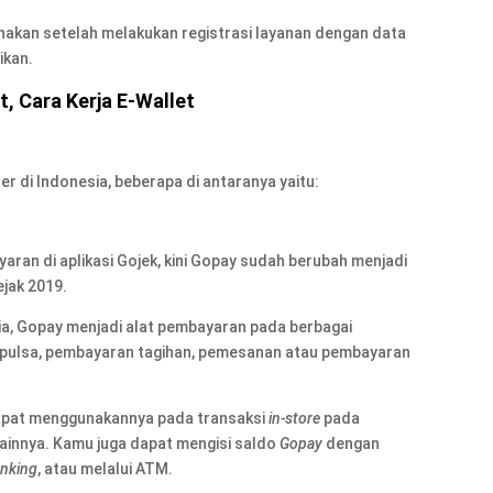
nakan setelah melakukan registrasi layanan dengan data
ikan.
, Cara Kerja E-Wallet
r di Indonesia, beberapa di antaranya yaitu:
aran di aplikasi Gojek, kini Gopay sudah berubah menjadi
ejak 2019.
ia, Gopay menjadi alat pembayaran pada berbagai
an pulsa, pembayaran tagihan, pemesanan atau pembayaran
 dapat menggunakannya pada transaksi
in-store
pada
ainnya. Kamu juga dapat mengisi saldo
Gopay
dengan
anking
, atau melalui ATM.