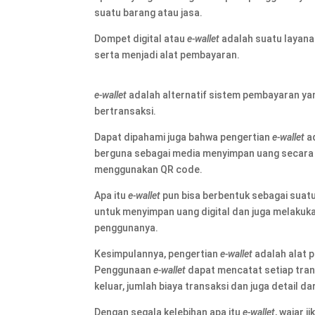
suatu barang atau jasa.
Dompet digital atau
e-wallet
adalah suatu layana
serta menjadi alat pembayaran.
e-wallet
adalah alternatif sistem pembayaran y
bertransaksi.
Dapat dipahami juga bahwa pengertian
e-wallet
ad
berguna sebagai media menyimpan uang secara di
menggunakan QR code.
Apa itu
e-wallet
pun bisa berbentuk sebagai sua
untuk menyimpan uang digital dan juga melakuka
penggunanya.
Kesimpulannya, pengertian
e-wallet
adalah alat 
Penggunaan
e-wallet
dapat mencatat setiap trans
keluar, jumlah biaya transaksi dan juga detail da
Dengan segala kelebihan apa itu
e-wallet
, wajar 