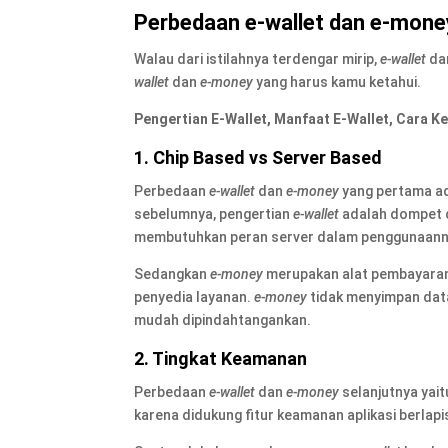
Perbedaan e-wallet dan e-mone
Walau dari istilahnya terdengar mirip,
e-wallet
da
wallet
dan
e-money
yang harus kamu ketahui.
Pengertian E-Wallet, Manfaat E-Wallet, Cara Ke
1. Chip Based vs Server Based
Perbedaan
e-wallet
dan
e-money
yang pertama ad
sebelumnya, pengertian
e-wallet
adalah dompet d
membutuhkan peran server dalam penggunaannya
Sedangkan
e-money
merupakan alat pembayaran 
penyedia layanan.
e-money
tidak menyimpan data
mudah dipindahtangankan.
2. Tingkat Keamanan
Perbedaan
e-wallet
dan
e-money
selanjutnya yait
karena didukung fitur keamanan aplikasi berlap