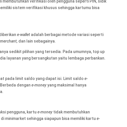
i membutuhkan verifikasi oleh pengguna seperti PIN, sidik
emiliki sistem verifikasi khusus sehingga kartumu bisa
diberikan
e-wallet
adalah berbagai metode variasi seperti
i
merchant,
dan lain sebagainya.
anya sedikit pilihan yang tersedia. Pada umumnya, top up
edia layanan yang bersangkutan yaitu lembaga perbankan.
 pada limit saldo yang dapat isi. Limit saldo
e-
 Berbeda dengan
e-money
yang maksimal hanya
a.
aksi pengguna, kartu
e-money
tidak membutuhkan
s di minimarket sehingga siapapun bisa memiliki kartu
e-