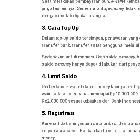
Saat melakukan pembayaran pun,
e-wallet
kembal
jari, atau lainnya. Sementara itu,
e-money
tidak m
dengan mudah dipakai orang lain.
3. Cara Top Up
Dalam
top-up
saldo tersimpan, penawaran yang 
transfer bank, transfer antar pengguna, melalu
Sedangkan untuk memasukkan saldo
e-money,
h
saldo
e-money
hanya dapat dilakukan dari peny
4. Limit Saldo
Perbedaan e-wallet dan e-money lainnya terdapat
wallet
adalah mencapai mencapai Rp10.000.000.
Rp2.000.000 sesuai kebijakan dari Bank Indonesi
5. Registrasi
Karena tidak menyimpan data pribadi dan trans
registrasi apapun. Bahkan kartu ini terjual beba
money
.